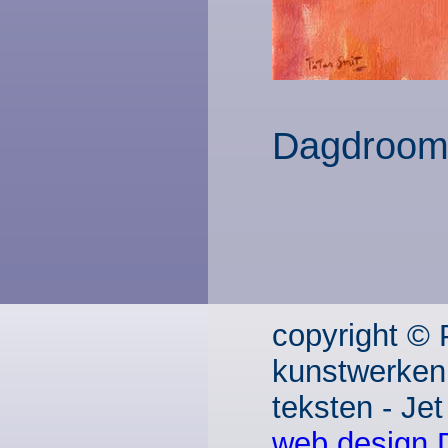
Dagdroo
copyright © 
kunstwerken
teksten - Je
web design 