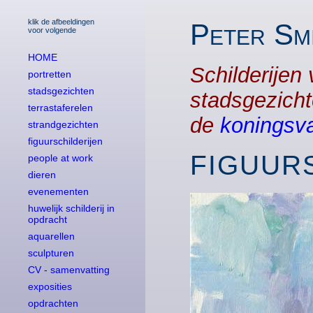
klik de afbeeldingen
Peter Smi
voor volgende
HOME
Schilderijen
portretten
stadsgezichten
stadsgezichte
terrastaferelen
de
koningsv
strandgezichten
figuurschilderijen
FIGUUR
people at work
dieren
evenementen
huwelijk schilderij in
opdracht
aquarellen
sculpturen
CV - samenvatting
exposities
opdrachten